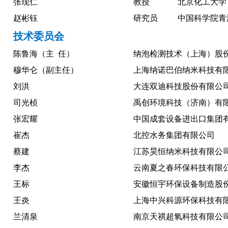
张现仁
教授
北京化工大学
赵彬钰
研究员
中国科学院青
技术委员会
陈鲁海（主
任）
纳泡检测技术（上海）股
穆华仑（副主任）
上海纳诺巴伯纳米科技有
刘洪
大连双迪科技股份有限公
司光桢
禹创环境科技（济南）有
张宏耀
中国成套设备进出口集团
崔杰
北控水务集团有限公司
蔡建
江苏昊恒纳米科技有限公
李杰
云南夏之春环保科技有限
王标
安徽恒宇环保设备制造股
王炎
上海中兴科源环保科技有
兰清泉
南京天祺超氧科技有限公