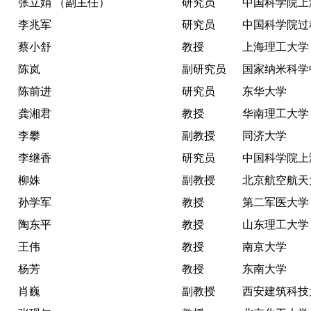
张立娟 （副主任）
研究员
中国科学院上
李兆军
研究员
中国科学院过
蔡小舒
教授
上海理工大学
陈岚
副研究员
国家纳米科学
陈前进
研究员
东华大学
龚湘君
教授
华南理工大学
李攀
副教授
同济大学
李继香
研究员
中国科学院上
柳姝
副教授
北京航空航天
孙学军
教授
第二军医大学
陶东平
教授
山东理工大学
王伟
教授
南京大学
杨芳
教授
东南大学
肖巍
副教授
西安建筑科技